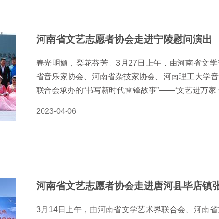
长垣市文艺队伍综合实力，加强基层文艺队伍建设，弘
进乡村学校少年宫辅导员队伍建设。长垣市100余
河南省文艺志愿者协会走进宁陵慰问演出
训。 培训班由十多位省内知名音乐、美术、书法、
内容丰富多样，既有深入浅出的理论知识讲解，也有
春光明媚，梨花芬芳。3月27日上午，由河南省文
期效果…
省音乐家协会、河南省杂技家协会、河南理工大学音
联合会承办的“书写新时代雷锋故事”——“文艺进万家
宁陵县万顷梨园景区举行。此次慰问演出，由我省知
2023-04-06
张楠、彭小爽、林欢欢、秦赢、杜昱，笛子演奏家宋
家倾情表演。舞蹈《美丽中国》《送我一朵玫瑰花》
时代》《梨花颂》、笛子独奏《扬鞭催马运粮忙》、
彩》等节目精彩纷呈，歌舞《春风是万里》将现场气
周边市、县的上千名游客观看了演出。近日，宁陵县以
河南省文艺志愿者协会走进唐河县毕店镇
节开幕。省文艺志愿者协会组织艺术家在节会期间深
文艺助力乡村振兴。（省文志协供稿，王宁编辑）
3月14日上午，由河南省文学艺术界联合会、河南