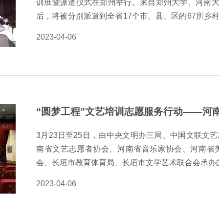
训班暨派遣仪式在郑州举行。来自郑州大学、河南大学
后，将被分别派遣到全省17个市、县、区的67所乡
化生活。 此次活动由河南省文明办、河南省教育厅
2023-04-06
在动员广大文艺爱好者和大学生文艺支教志愿者积极
推进乡村学校少年宫和新时代文明实践中心、所、站
杰、省音协主席陈静、省书协副主席周斌分别与在座
多月的文艺支教期间，发挥自己的艺术特长，扎根当
为乡村的孩子们插上知识的翅膀、点燃梦想的光亮做出
“圆梦工程”文艺培训志愿服务行动——河
宫，按照中央和省委有关要求，2020年开始，省文
村学校活动少年宫文艺支教项目，从高校选派艺术
3月23日至25日，由中央文明办三局、中国文联文
前，我省…
南省文艺志愿者协会、河南省音乐家协会、河南省
会、长垣市教育体育局、长垣市文学艺术联合会承办的
市线下培训班在长垣市青少年活动中心成功举办。 
2023-04-06
生，河南省音乐家协会主席陈静，河南省文艺志愿者
主席高静，长垣市政协党组成员司玉峰以及音乐、美
次活动旨在发挥文联的组织优势和专业优势，提升文