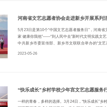
况。省文联党组书记方启雄指出，省文联对文艺志愿
力指导和大力支持下，深入实施“快乐成长”乡村学
河南省文艺志愿者协会走进新乡开展系列
风”河南省优秀美术作品巡展等品牌活动，丰富了群
原二级巡视员、省文艺志愿者协会副主席、中国文艺
5月23日是第10个“中国文艺志愿者服务日”，河南
协会在河…
家 健康你我他”——“到人民中去”新时代文明实践文
中共新乡市委宣传部、新乡市文联联合举办的“文艺进
唱”文艺志愿服务活动授旗仪式在新乡市政府南广场
2023-05-26
朝纪，中共新乡市委常委、宣传部长杨彦玲等领导出
市冀屯镇举办慰问演出、图书捐赠和义诊活动。 慰
帷幕。文艺志愿者朱亚娟带来的唢呐《百鸟朝凤》仿
艺志愿者刘卓依演唱了歌曲《黄河水从我家门前过》
表演的河洛大鼓《领航》，用通俗易懂的话语向基层
住。文艺志愿者明男男、牛志伟带来的相声《快乐驿
愿者李晶花带来的曲剧《鲁镇》经典选段，让当地群
一样的青春，多样的选择。3月24日，“快乐成长”