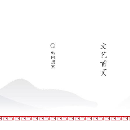
文
站
艺
内
搜
首
索
页