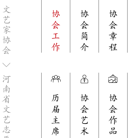
文
协
协
协
艺
会
会
会
家
工
简
章
协
作
介
程
会
河
南
历
协
协
省
届
会
会
文
艺
主
艺
作
志
席
术
品