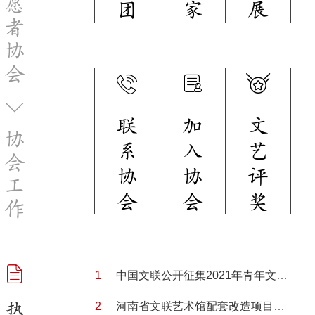
愿
团
家
展
者
协
会
联
加
文
协
系
入
艺
会
协
协
评
工
会
会
奖
作
中国文联公开征集2021年青年文艺创作扶持计划项目
热
河南省文联艺术馆配套改造项目竞争性磋商公告