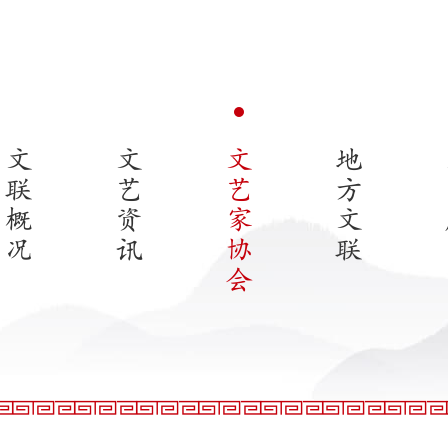
文
文
文
地
联
艺
艺
方
概
资
家
文
况
讯
协
联
会