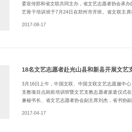
委宣传部和省文联共同主办，省文艺志愿者协会承办的
艺骨干培训班于7月24日在郑州市开班。省文联主
显三个新亮点：一是全体学员共同发出倡议，并签署
2017-08-17
贫困县和乡村学校少年宫、乡村音乐厅（文艺志愿服
理论培训，真正使学员能够通过理论学习，把理论和
备扎实的理论基础，提升自身的思想高度。为期一周
愿者艺术家现场授课。开设了广场舞编创示范教学，
训等课程，使本期学员均能学会一招一式。与此同时
18名文艺志愿者赴光山县和新县开展文艺
式，巩固学到的技能和技艺，使整个培训工作扎实有
诺书》，学员们表演了精心排练的7个节目，为此次
3月16日上午，中国文联、中国文联文艺志愿服中
省…
支教项目点岗前培训班暨文艺支教志愿者派遣仪式在
兼秘书长、省文艺志愿者协会副主席刘杰，省书协副
省文联文艺志愿服务中心主任、省文艺志愿者协会秘
2017-04-17
了培训暨派遣仪式。此次文艺支教点设在河南省信阳
也都是国家级贫困县，其中光山县是中共中央办公厅定