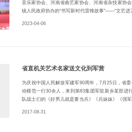
音乐家协会、河南省曲艺家协会、河南省杂技家协会
镇人民政府协办的“书写新时代雷锋故事”——“文艺进
动在唐河县毕店镇张心一村举行。此次慰问演出，由
2023-04-06
南曲剧“胡派艺术”创始人胡希华、著名豫剧表演艺术
奏家张付中等十余位知名艺术家倾情表演。曲剧《鲁
事》选段、豫剧《穆桂英挂帅》、男声独唱《新的天
相声《欢声笑语》、女声独唱《父老乡亲》、曲胡独
上山》、豫剧《朝阳沟&#183;双上山》等精彩纷
省直机关艺术名家送文化到军营
店镇张心一村是原中共鄂豫边省委书记张星江烈士的
区革命战斗和桐柏山区游击根据地的创立做出了卓
为庆祝中国人民解放军建军90周年，7月25日，省
在…
动模范一行30余人，来到第83集团军驻新乡某部进
队战士们的《好男儿就是要当兵》《兵妹妹》《强军
参与慰问的戏剧、曲艺、歌唱等方面的艺术家们演出
2017-08-31
曲《为了谁》等一段段经典剧目、一首首革命歌曲，
艺术家们现场挥毫泼墨，一幅幅书画作品为绿色军营