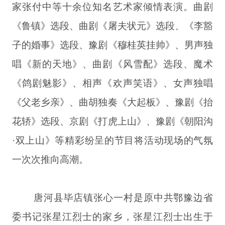
家张付中等十余位知名艺术家倾情表演。曲剧
《鲁镇》选段、曲剧《屠夫状元》选段、《李豁
子的婚事》选段、豫剧《穆桂英挂帅》、男声独
唱《新的天地》、曲剧《风雪配》选段、魔术
《鸽剧魅影》、相声《欢声笑语》、女声独唱
《父老乡亲》、曲胡独奏《大起板》、豫剧《抬
花轿》选段、京剧《打虎上山》、豫剧《朝阳沟
·双上山》等精彩纷呈的节目将活动现场的气氛
一次次推向高潮。
唐河县毕店镇张心一村是原中共鄂豫边省
委书记张星江烈士的家乡，张星江烈士出生于