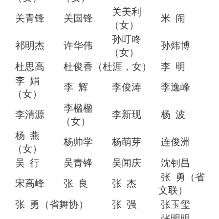
关美利
关青锋
关国锋
米 闹
（女）
孙叮咚
祁明杰
许华伟
孙炜博
（女）
杜思高
杜俊香（杜涯，女）
李 明
李 娟
李 辉
李俊涛
李逸峰
（女）
李楹楹
李清源
李新现
杨 波
（女）
杨 燕
杨帅学
杨萌芽
连俊洲
（女）
吴 行
吴青锋
吴闻庆
沈钊昌
张 勇（省
宋高峰
张 良
张 杰
文联）
张 勇（省舞协）
张 强
张玉玺
张明明