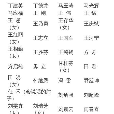
丁建英
丁德龙
马玉涛
马光辉
马应福
王 刚
王 伟
王 猛
王 谨
王存华
王乃勇
王庆斌
（女）
（女）
王红丽
王志立
王国军
王河宁
（女）
王相勤
王胜芬
王鸿钢
方 舟
（女）
甘桂芬
方启雄
毋 立
田 君
（女）
田 晓
付继恩
冯 雷
乔延坤
（女）
任 禾（会说话的肘
刘炳强
刘超峰
子）
刘雯卉
刘瑞芳
刘震云
闫春喜
（女）
（女）