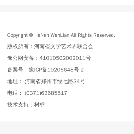
Copyright © HeNan WenLian All Rights Reserved.
版权所有：河南省文学艺术界联合会
豫公网安备：41010502002011号
备案号：豫ICP备10206648号-2
地址： 河南省郑州市经七路34号
电话： (0371)63685517
技术支持：
树标