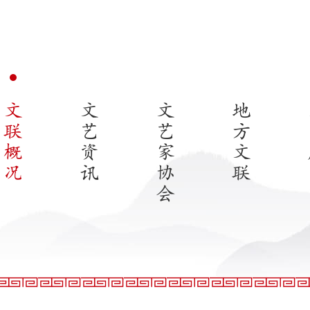
文
文
文
地
联
艺
艺
方
概
资
家
文
况
讯
协
联
会