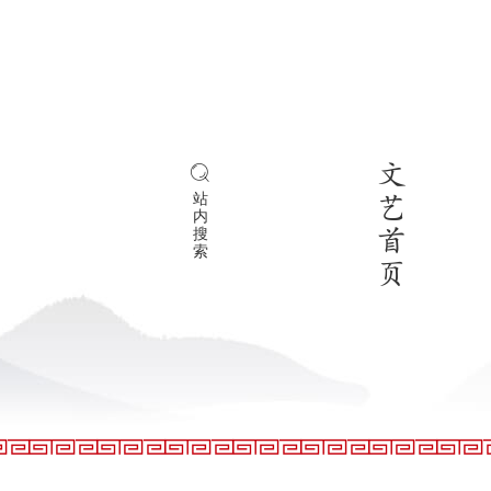
文
站
艺
内
搜
首
索
页