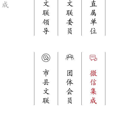
文
文
直
成
联
联
属
领
委
单
导
员
位
市
团
微
县
体
信
文
会
集
联
员
成