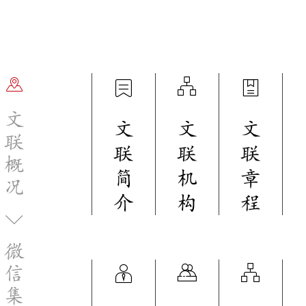
文
文
文
文
联
联
联
联
概
简
机
章
况
介
构
程
微
信
集