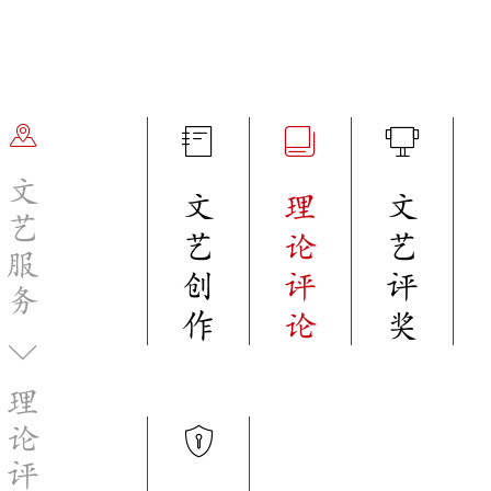
文
文
理
文
艺
艺
论
艺
服
创
评
评
务
作
论
奖
理
论
评