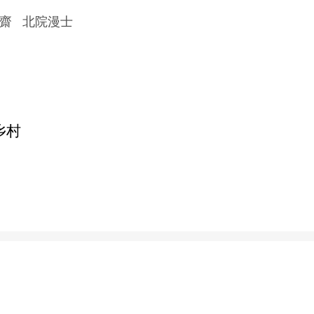
齋 北院漫士
乡村