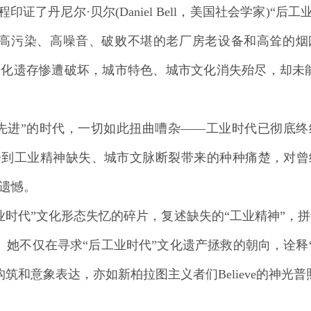
了丹尼尔·贝尔(Daniel Bell，美国社会学家)“
高污染、高噪音、破败不堪的老厂房老设备和高耸的烟囱
文化遗存惨遭破坏，城市特色、城市文化消失殆尽，却未
”的时代，一切如此扭曲嘈杂——工业时代已彻底终
体会到工业精神缺失、城市文脉断裂带来的种种痛楚，对
遗憾。
代”文化形态失忆的碎片，复述缺失的“工业精神”，拼缀
她不仅在寻求“后工业时代”文化遗产拯救的朝向，诠释“
筑和意象表达，亦如新柏拉图主义者们Believe的神光