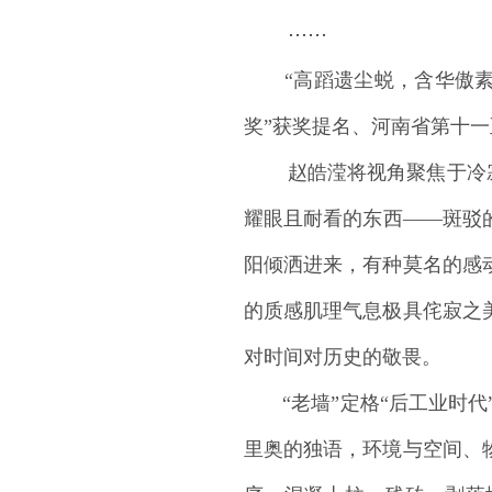
⋯⋯
“高蹈遗尘蜕，含华傲素园
奖”获奖提名、河南省第十一
赵皓滢将视角聚焦于冷寂的
耀眼且耐看的东西——斑驳
阳倾洒进来，有种莫名的感
的质感肌理气息极具侘寂之
对时间对历史的敬畏。
“老墙”定格“后工业时代
里奥的独语，环境与空间、