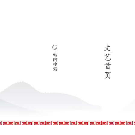
文
站
艺
内
搜
首
索
页