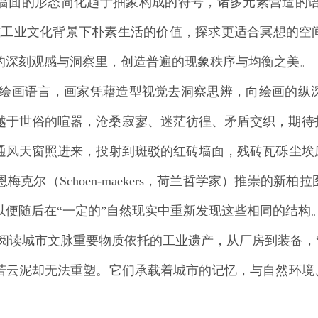
的形态简化趋于抽象构成的符号，诸多元素营造的语义关联，依循
式工业文化背景下朴素生活的价值，探求更适合冥想的空
的深刻观感与洞察里，创造普遍的现象秩序与均衡之美。
画语言，画家凭藉造型视觉去洞察思辨，向绘画的纵
越于世俗的喧嚣，沧桑寂寥、迷茫彷徨、矛盾交织，期待
通风天窗照进来，投射到斑驳的红砖墙面，残砖瓦砾尘埃
克尔（Schoen-maekers，荷兰哲学家）推崇的
以便随后在“一定的”自然现实中重新发现这些相同的结构
城市文脉重要物质依托的工业遗产，从厂房到装备，“
若云泥却无法重塑。它们承载着城市的记忆，与自然环境