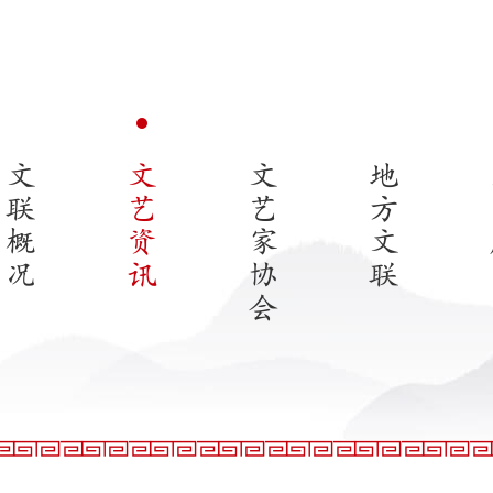
文
文
文
地
联
艺
艺
方
概
资
家
文
况
讯
协
联
会