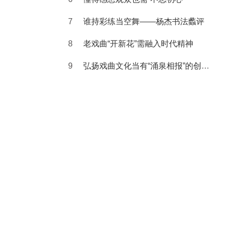
谁持彩练当空舞——杨杰书法蠡评
老戏曲“开新花”需融入时代精神
弘扬戏曲文化当有“涌泉相报”的创作观