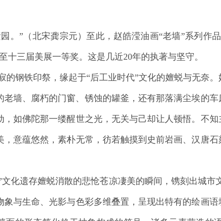
。”（北宋龚宗元）至此，赵皓滢油画“老墙”系列作品
至十三届美展一等奖。这是几近20年的执著与坚守。
钢铁印祭，缘起于“后工业时代”文化的嬗蜕与无奈。
的老墙、腐朽的门窗、锈蚀的罐釜，还有那落满尘埃的车
动，如佛陀那一缕醒世之光，无关与己却让人顿悟。不知
美，意蕴悠然，素朴无常，彷若触摸到史前岩画、汉唐石
”文化遗存嬗蜕消散的悲怆苍凉凄美的瞬间，镌刻出城市
物象与生命、光影与色彩多维叠置，呈现出特有的绘画语