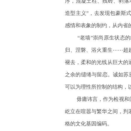
序，混凝土柱、残砖、剥落墙面
造型主义”，去发现包豪斯
感情和表象的制约，从内省
“老墙”崇尚原生状态的绘
归、涅磐、浴火重生⋯⋯超
褪去，柔和的光线从巨大的
之余的缱绻与留恋。诚如苏恩梅
可以为理性所控制的结构，
毋庸讳言，作为检视和阅读
屹立在喧嚣与繁华之间，判
格的文化基因编码。