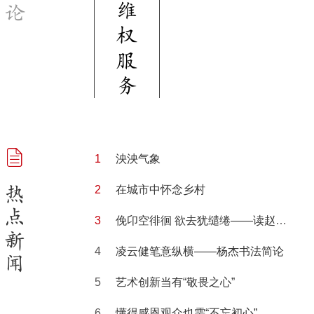
维
论
权
服
务
泱泱气象
热
在城市中怀念乡村
点
俛卬空徘徊 欲去犹缱绻——读赵皓滢油画“老墙”系列作品
新
凌云健笔意纵横——杨杰书法简论
闻
艺术创新当有“敬畏之心”
懂得感恩观众也需“不忘初心”