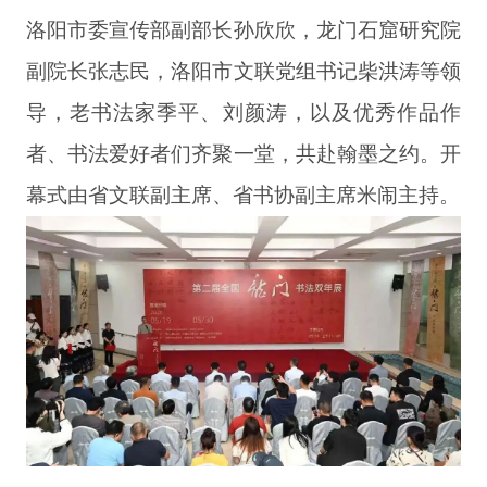
洛阳
市委宣传部副部长孙欣欣，龙门石窟研究院
副院长张志民，
洛阳
市文联党组书记柴洪涛等领
导，
老书法家
季平、
刘颜涛，
以及优秀作品作
者、书法爱好者们齐聚一堂，共赴翰墨之约。开
幕式由省文联副主席、省书协副主席米闹主持。