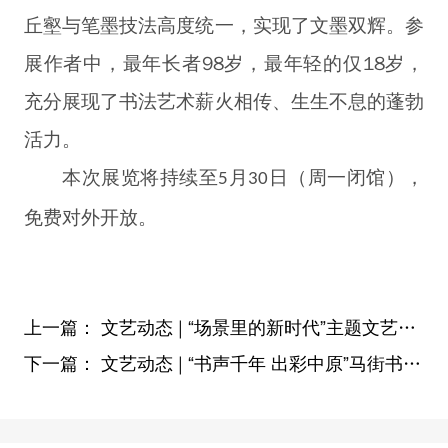
丘壑与笔墨技法高度统一，实现了文墨双辉。参
展作者中，最年长者98岁，最年轻的仅18岁，
充分展现了书法艺术薪火相传、生生不息的蓬勃
活力。
本次展览将持续至
月
日（周一闭馆），
5
30
免费对外开放。
上一篇：
文艺动态 | “场景里的新时代”主题文艺创作重点项目交响组曲《想你——永远的焦裕禄》在兰考上演
下一篇：
文艺动态 | “书声千年 出彩中原”马街书会美术书法摄影作品展开幕