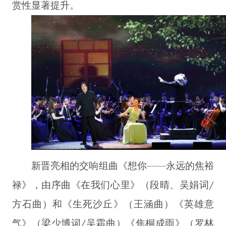
赏性显著提升。
新晋亮相的交响组曲《想你——永远的焦裕
禄》，由序曲《在我们心里》（段晴、吴娟词/
方石曲）和《生死沙丘》（王涵曲）《英雄意
气》（梁少博词/吴霜曲）《焦桐成雨》（罗林