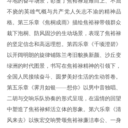
斗地的奋斗场景，彰显了焦裕禄迎难而上、不屈
不挠的英雄气概与共产党人矢志不渝的精神品
格。第三乐章《焦桐成雨》描绘焦裕禄带领群众
栽下泡桐、防风固沙的生动场景，表现了焦裕禄
的坚定信念和高远理想。第四乐章《千顷澄碧》
以开阔明朗的旋律铺陈兰考旧貌换新颜、沙丘变
绿洲的时代图景，书写在焦裕禄精神的引领下，
全国人民接续奋斗、圆梦美好生活的生动答卷。
第五乐章《霁月如银——想你》以男中音独唱、
二胡与交响乐队协奏的形式呈现，在温情的回望
中塑造了焦裕禄鲜活立体的形象。第六乐章《清
风来去》以恢宏交响赞颂焦裕禄廉洁奉公、一身