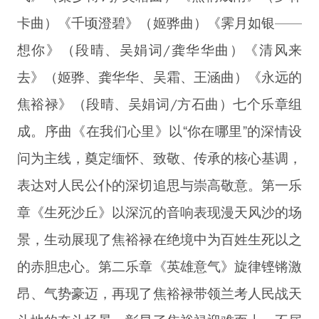
卡曲）《千顷澄碧》（姬骅曲）《霁月如银——
想你》（段晴、吴娟词/龚华华曲）《清风来
去》（姬骅、龚华华、吴霜、王涵曲）《永远的
焦裕禄》（段晴、吴娟词/方石曲）七个乐章组
成。序曲《在我们心里》以“你在哪里”的深情设
问为主线，奠定缅怀、致敬、传承的核心基调，
表达对人民公仆的深切追思与崇高敬意。第一乐
章《生死沙丘》以深沉的音响表现漫天风沙的场
景，生动展现了焦裕禄在绝境中为百姓生死以之
的赤胆忠心。第二乐章《英雄意气》旋律铿锵激
昂、气势豪迈，再现了焦裕禄带领兰考人民战天