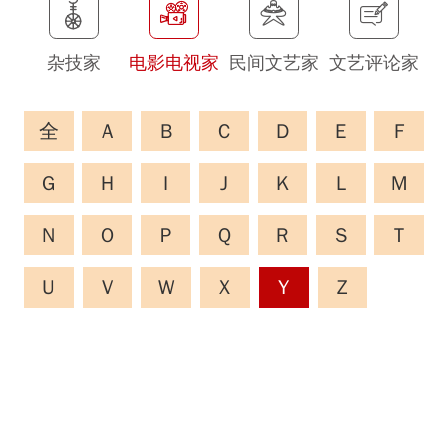
杂技家
电影电视家
民间文艺家
文艺评论家
全
A
B
C
D
E
F
G
H
I
J
K
L
M
N
O
P
Q
R
S
T
U
V
W
X
Y
Z