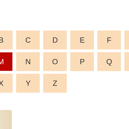
B
C
D
E
F
M
N
O
P
Q
X
Y
Z