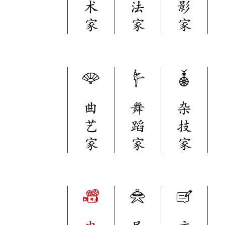
术
法
影
家
家
家
曲
舞
杂
艺
蹈
技
家
家
家