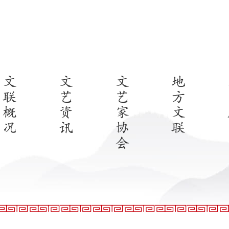
文
文
文
地
联
艺
艺
方
概
资
家
文
况
讯
协
联
会