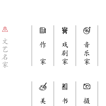
文
作
戏
音
艺
剧
乐
名
家
家
家
家
美
书
摄