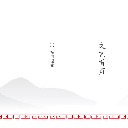
文
站
艺
内
搜
首
索
页