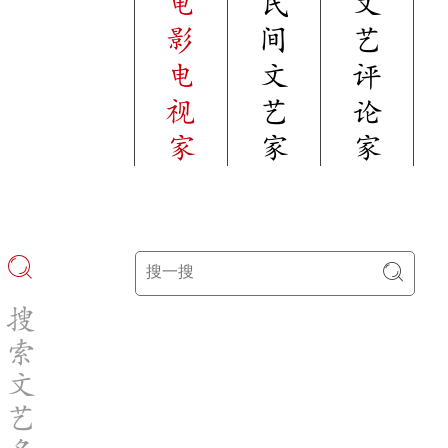
电
民
文
影
间
艺
电
文
评
视
艺
论
家
家
家
搜
索
文
艺