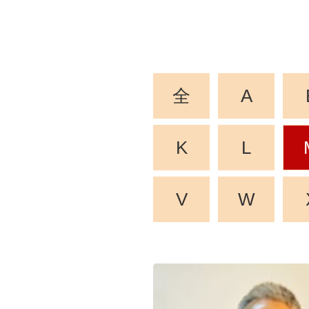
全
A
K
L
V
W