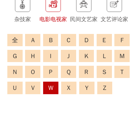
杂技家
电影电视家
民间文艺家
文艺评论家
全
A
B
C
D
E
F
G
H
I
J
K
L
M
N
O
P
Q
R
S
T
U
V
W
X
Y
Z