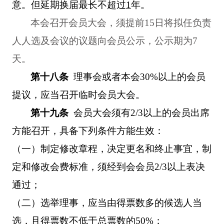
意。但延期换届最长不超过
1
年。
本会召开会员大会，须提前
15
日将拟任负责
人人选及会议的议题向会员公示，公示期为
7
天。
第十八条
理事会或者本会
30%
以上的会员
提议，应当召开临时会员大会。
第十九条
会员大会须有
2/3
以上的会员出席
方能召开，具备下列条件方能生效：
（一）制定修改章程，决定更名和终止事宜，制
定和修改会费标准，须经到会会员
2/3
以上表决
通过；
（二）选举理事，应当由得票数多的候选人当
选，且得票数不低于总票数的
50%
；