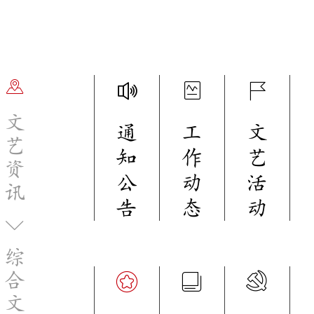
文
通
工
文
艺
知
作
艺
资
公
动
活
讯
告
态
动
综
合
文