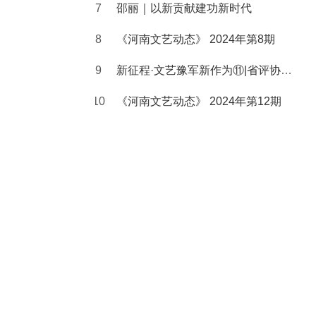
邵丽｜以新贡献建功新时代
《河南文艺动态》 2024年第8期
新征程·文艺豫军新作为⑪|省评协主席孙先科：以人民为中心，讲好中国故事
《河南文艺动态》 2024年第12期