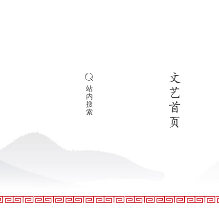
文
站
艺
内
搜
首
索
页