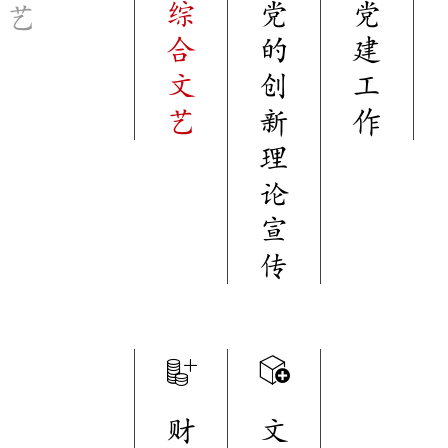
综
党
党
艺
合
的
建
文
创
工
艺
新
作
理
论
宣
传
财
文