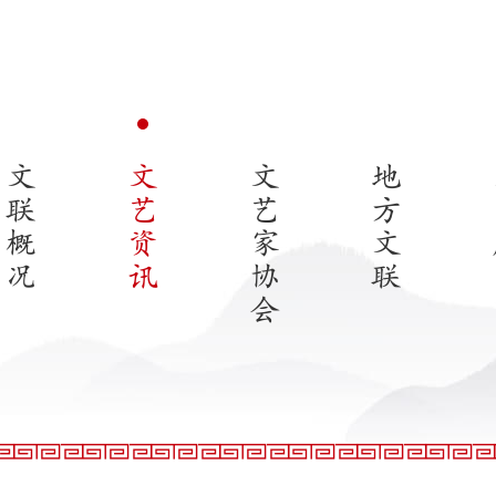
文
文
文
地
联
艺
艺
方
概
资
家
文
况
讯
协
联
会