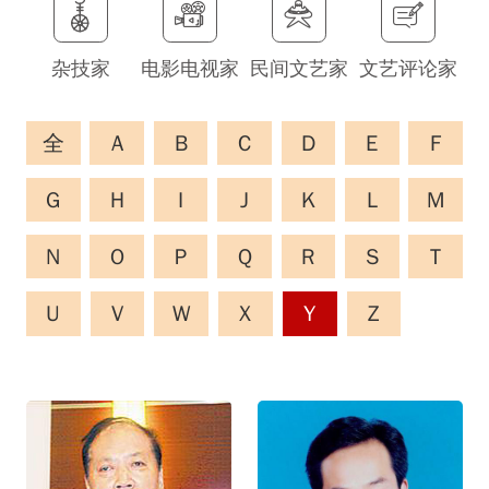
杂技家
电影电视家
民间文艺家
文艺评论家
全
A
B
C
D
E
F
G
H
I
J
K
L
M
N
O
P
Q
R
S
T
U
V
W
X
Y
Z