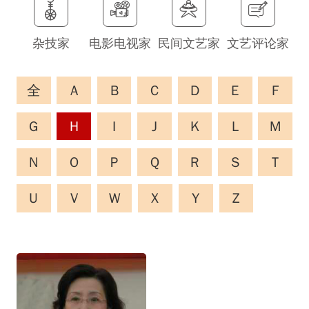
杂技家
电影电视家
民间文艺家
文艺评论家
全
A
B
C
D
E
F
G
H
I
J
K
L
M
N
O
P
Q
R
S
T
U
V
W
X
Y
Z