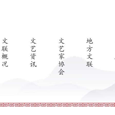
文
文
文
地
联
艺
艺
方
概
资
家
文
况
讯
协
联
会