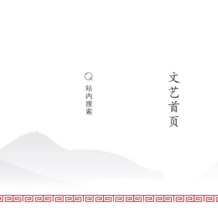
文
站
艺
内
搜
首
索
页