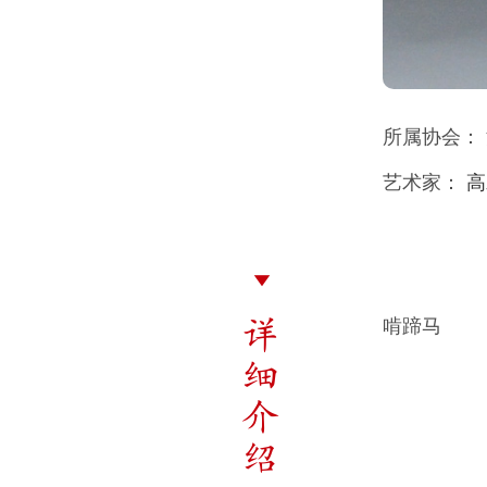
所属协会：
艺术家：
高
详
啃蹄马
细
介
绍