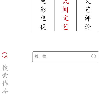
电
民
文
影
间
艺
电
文
评
视
艺
论
搜
索
作
品