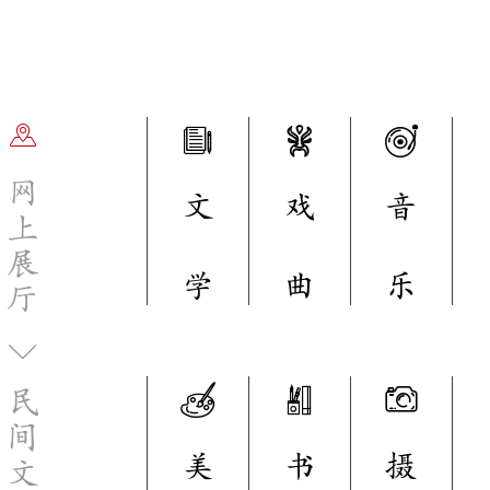
网
文
戏
音
上
展
学
曲
乐
厅
民
间
美
书
摄
文