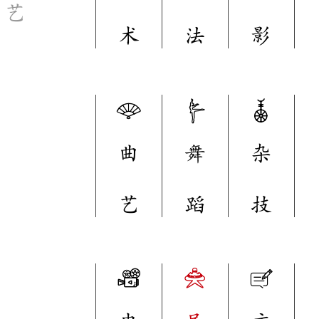
艺
术
法
影
曲
舞
杂
艺
蹈
技