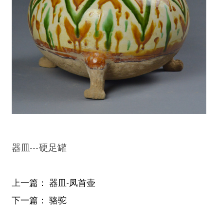
器皿---硬足罐
上一篇：
器皿-凤首壶
下一篇：
骆驼