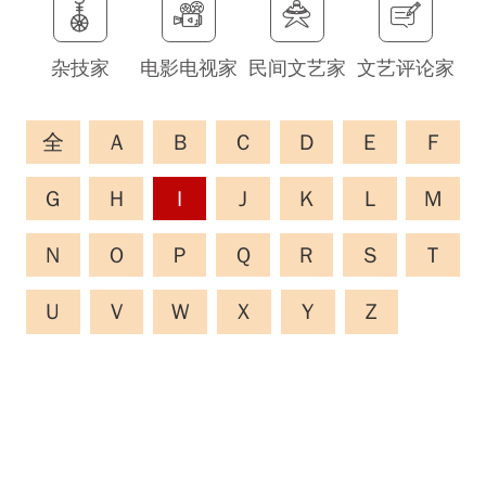
杂技家
电影电视家
民间文艺家
文艺评论家
全
A
B
C
D
E
F
G
H
I
J
K
L
M
N
O
P
Q
R
S
T
U
V
W
X
Y
Z