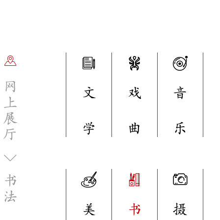
网
文
戏
音
上
展
学
曲
乐
厅
书
法
美
书
摄