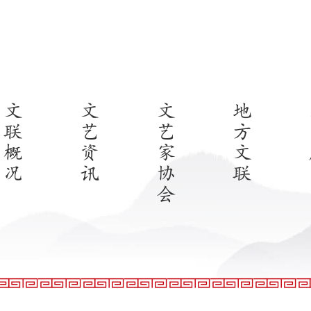
文
文
文
地
联
艺
艺
方
概
资
家
文
况
讯
协
联
会