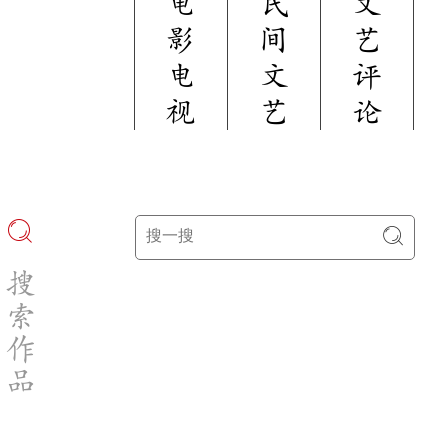
电
民
文
影
间
艺
电
文
评
视
艺
论
搜
索
作
品