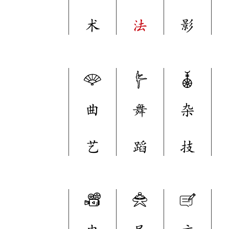
术
法
影
曲
舞
杂
艺
蹈
技