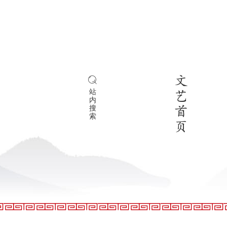
文
站
艺
内
搜
首
索
页