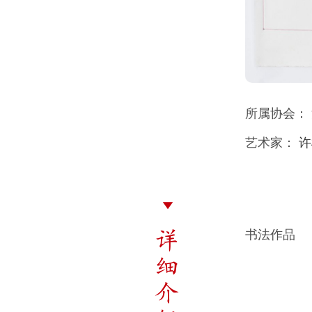
所属协会：
艺术家：
许
详
书法作品
细
介