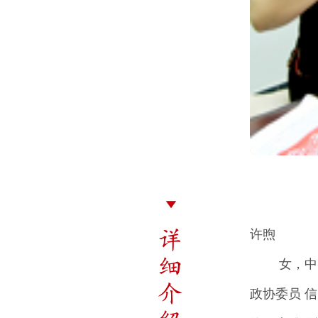
详
许煦
细
女，中
介
政协委员 