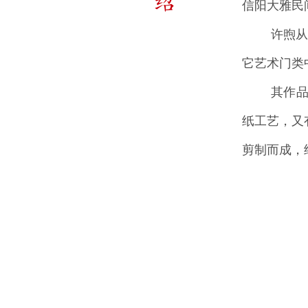
绍
信阳大雅
许煦从事剪
它艺术门类
其作品特点
纸工艺，又
剪制而成，