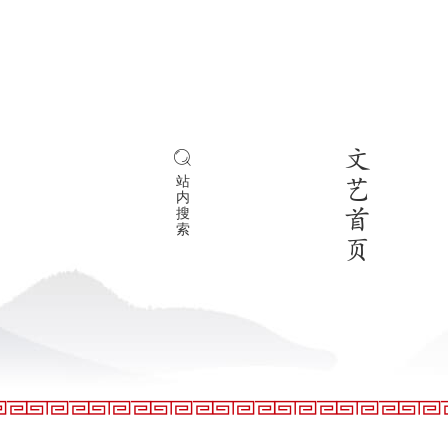
文
站
艺
内
搜
首
索
页