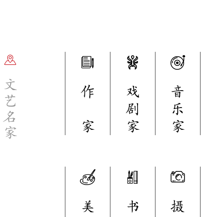
文
作
戏
音
艺
剧
乐
名
家
家
家
家
美
书
摄