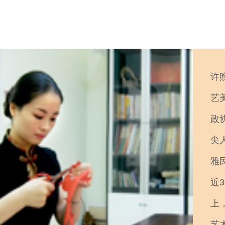
许
艺
政
尖
雅
近
上
艺