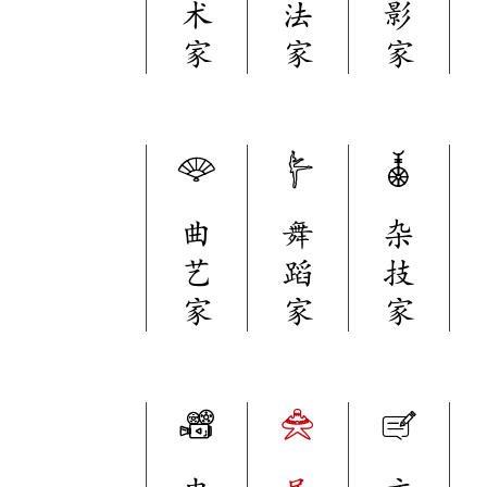
术
法
影
家
家
家
曲
舞
杂
艺
蹈
技
家
家
家