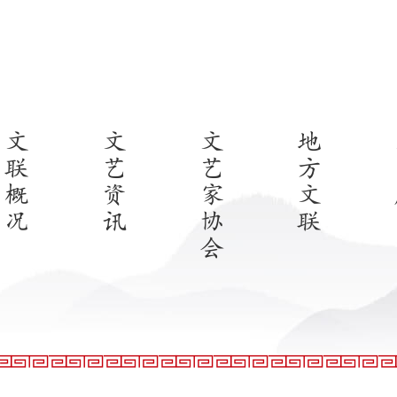
文
文
文
地
联
艺
艺
方
概
资
家
文
况
讯
协
联
会