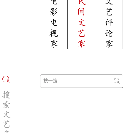
电
民
文
影
间
艺
电
文
评
视
艺
论
家
家
家
搜
索
文
艺