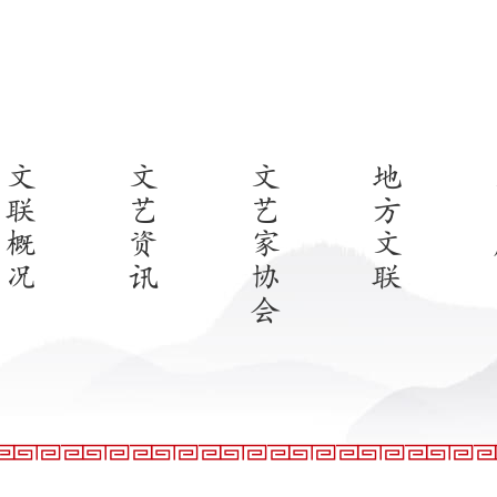
文
文
文
地
联
艺
艺
方
概
资
家
文
况
讯
协
联
会