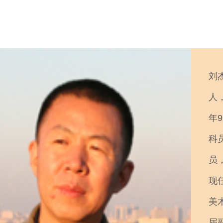
刘
人
年
科
员
现
美
届