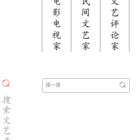
电
民
文
影
间
艺
电
文
评
视
艺
论
家
家
家
搜
索
文
艺