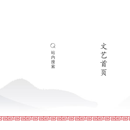
文
站
艺
内
搜
首
索
页