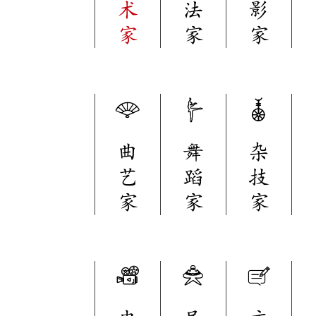
术
法
影
家
家
家
曲
舞
杂
艺
蹈
技
家
家
家